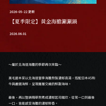
聯絡我們
2026-05-22
更新
【夏季限定】黃金海膽涮涮鍋
2026.06.01
加入會員
線上訂位
～屬於北海道海膽的季節再次來臨～
黑毛屋本家以北海道當季海膽熬製濃郁高湯，搭配日本A5和
牛與嚴選海鮮，呈現層層交織的鮮甜海味。
Follow us
最後，再以整鍋精華熬煮成濃郁起司雜炊，從第一口到最後
一口，皆能感受海膽的濃郁鮮香。