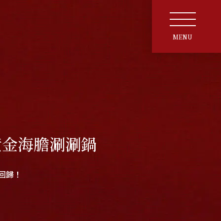
MENU
黃金海膽涮涮鍋
回歸！