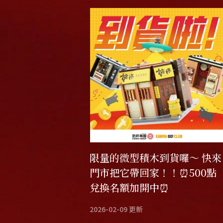
限量的微型積木到貨囉～ 快來
門市把它帶回家！！⏰500點
兌換名額加開中⏰
2026-02-09
更新