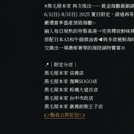
#黑毛屋本家 再次推出——黃金海膽涮涮
6/1(日)-8/31日) 2025 夏日限定，錯過再
聯絡我們
CONTACT US
嚴選當季盛產頂級海膽✨
融入每日現熬的特製高湯→完美釋放鮮味
搭配日本A5和牛細緻油香🥩與多款極鮮海味
交織出一場濃郁奢華的海陸鍋物饗宴🍲
📍｜限定分店｜
黑毛屋本家 信義店
黑毛屋本家 復興SOGO店
黑毛屋本家 板橋大遠百店
黑毛屋本家 台中市政店
黑毛屋本家 嘉義耐斯王子店
👉點我立即訂位
👈